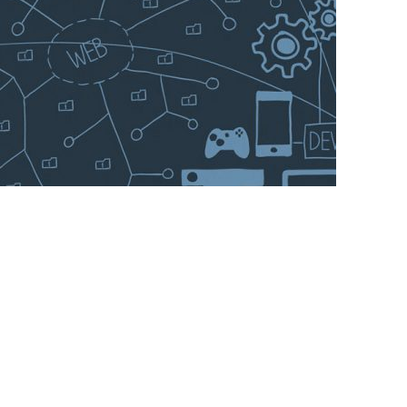
15
JAN, 18
PUBLICATION
TH
Informations Data
janvier 2018
By
Mix & Match