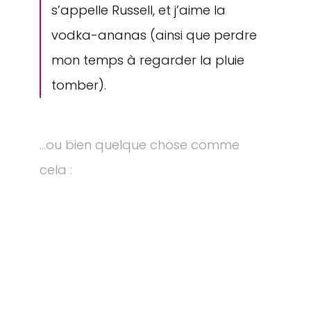
s’appelle Russell, et j’aime la
vodka-ananas (ainsi que perdre
mon temps à regarder la pluie
tomber).
…ou bien quelque chose comme
cela :
La société 123 Machin Truc a été
créée en 1971, et n’a cessé de
proposer au public des machins-